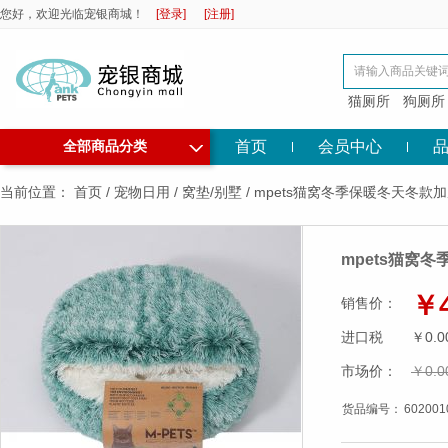
您好，欢迎光临宠银商城！
[登录]
[注册]
猫厕所
狗厕所
◇
首页
会员中心
全部商品分类
当前位置：
首页
/
宠物日用
/
窝垫/别墅
/
mpets猫窝冬季保暖冬天冬款
mpets猫窝
￥4
销售价：
进口税
￥0.0
市场价：
￥0.0
货品编号：
602001