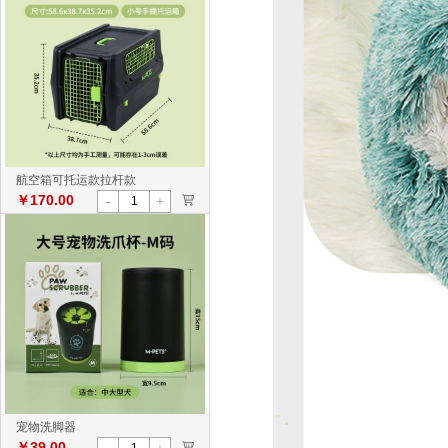
航空箱可托运款拉杆款
￥170.00
>
-
+
宠物洗脚器
￥39.00
>