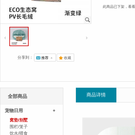
此商品已下架，看
J
4
5
分享到：
@
推荐
7
.
收藏
商品详情
全部商品
宠物日用
+
窝垫/别墅
围栏/笼子
饮水/喂食