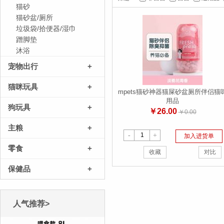
猫砂
猫砂盆/厕所
垃圾袋/拾便器/湿巾
蹭脚垫
沐浴
宠物出行
+
猫咪玩具
+
mpets猫砂神器猫屎砂盆厕所伴侣猫
用品
狗玩具
+
￥26.00
￥0.00
主粮
+
-
+
加入进货单
零食
+
收藏
对比
保健品
+
人气推荐>