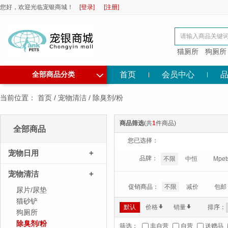
您好，欢迎光临宠银商城！
[登录]
[注册]
猫厕所
狗厕所
◇
首页
会员中心
全部商品分类
当前位置：
首页
/
宠物清洁
/
除臭剂/粉
商品筛选
(共
1
件商品)
全部商品
您已选择：
宠物日用
+
品牌：
不限
中恒
Mpet
宠物清洁
+
促销商品：
不限
减价
包邮
尿片/尿垫
猫砂铲
默认
价格
*
销量
*
排序：
狗厕所
除臭剂/粉
筛选：
非自营
自营
送赠品