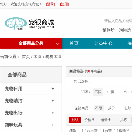
您好，欢迎光临宠银商城！
[登录]
[注册]
猫厕所
狗厕所
◇
首页
会员中心
全部商品分类
当前位置：
首页
/
零食
/
狗狗零食
商品筛选
(共
0
件商品)
全部商品
您已选择：
宠物日用
+
品牌：
不限
中恒
Mpet
宠物清洁
+
促销商品：
不限
减价
包邮
宠物出行
+
默认
价格
*
销量
*
排序：
猫咪玩具
+
筛选：
非自营
自营
送赠品