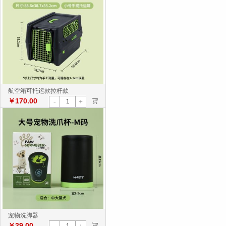
航空箱可托运款拉杆款
￥170.00
>
-
+
宠物洗脚器
￥39.00
>