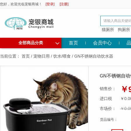
您好，欢迎光临宠银商城！
[登录]
[注册]
猫厕所
狗厕所
◇
首页
会员中心
全部商品分类
当前位置：
首页
/
宠物日用
/
饮水/喂食
/
GN不锈钢自动饮水器
GN不锈钢自动
￥9
销售价：
进口税
￥0.0
市场价：
￥0.0
货品编号：