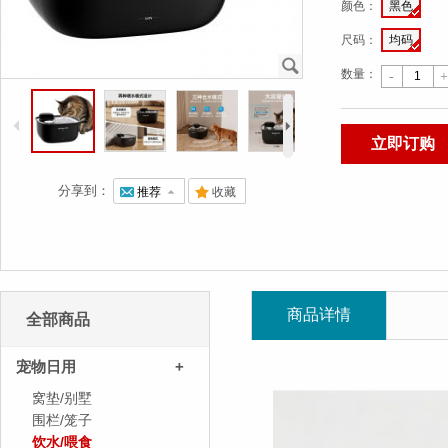
颜色
：
黑色
尺码
：
均码
J
数量：
-
+
4
5
立即订购
分享到：
@
推荐
7
.
收藏
商品详情
全部商品
宠物日用
+
窝垫/别墅
围栏/笼子
饮水/喂食