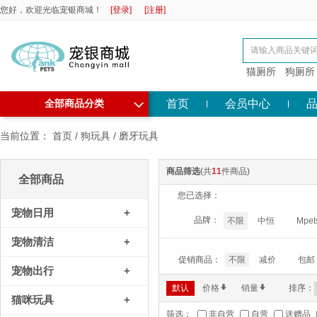
您好，欢迎光临宠银商城！
[登录]
[注册]
猫厕所
狗厕所
◇
首页
会员中心
全部商品分类
当前位置：
首页
/
狗玩具
/
磨牙玩具
商品筛选
(共
11
件商品)
全部商品
您已选择：
宠物日用
+
品牌：
不限
中恒
Mpet
宠物清洁
+
促销商品：
不限
减价
包邮
宠物出行
+
默认
价格
*
销量
*
排序：
猫咪玩具
+
筛选：
非自营
自营
送赠品