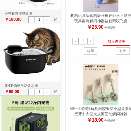
不锈钢喂水喂食器
狗狗玩具漏食狗磨牙棒户外水上漂
￥180.00
>
-
+
玩具自嗨解闷神器益智耐咬飞盘
￥25.90
￥0.00
-
+
加入进货单
收藏
对比
GN不锈钢自动饮水器
￥99.00
>
-
+
MPETS狗狗玩具耐咬绳结小型犬泰
磨牙中大型犬拔河互动解闷神器
￥18.90
￥0.00