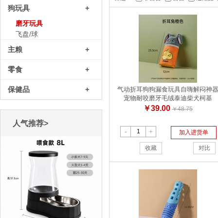
狗玩具
+
磨牙玩具
飞盘/球
主粮
+
零食
+
保健品
+
气动折耳狗狗漏食玩具自嗨解闷神
宠物耐咬磨牙毛绒泰迪柴犬柯基
￥39.00
￥48.75
人气推荐>
-
+
加入进货单
收藏
对比