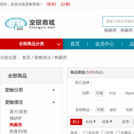
您好，欢迎光临宠银商城！
[登录]
[注册]
猫厕所
狗厕所
◇
首页
会员中心
全部商品分类
当前位置：
首页
/
宠物清洁
/
狗厕所
商品筛选
(共
3
件商品)
全部商品
您已选择：
宠物日用
+
品牌：
不限
中恒
Mpet
宠物清洁
+
促销商品：
不限
减价
包邮
尿片/尿垫
猫砂铲
默认
价格
*
销量
*
排序：
狗厕所
除臭剂/粉
筛选：
非自营
自营
送赠品