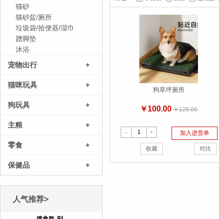
猫砂
猫砂盆/厕所
垃圾袋/拾便器/湿巾
蹭脚垫
沐浴
宠物出行
+
猫咪玩具
+
狗草坪厕所
狗玩具
+
￥100.00
￥125.00
主粮
+
-
+
加入进货单
零食
+
收藏
对比
保健品
+
人气推荐>