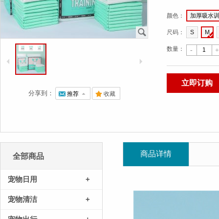
颜色
：
加厚吸水
J
尺码
：
S
M
数量：
-
+
4
5
立即订购
分享到：
@
推荐
7
.
收藏
商品详情
全部商品
宠物日用
+
宠物清洁
+