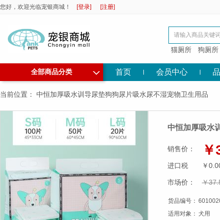
您好，欢迎光临宠银商城！
[登录]
[注册]
猫厕所
狗厕所
◇
首页
会员中心
全部商品分类
当前位置：
中恒加厚吸水训导尿垫狗狗尿片吸水尿不湿宠物卫生用品
中恒加厚吸水
￥3
销售价：
进口税
￥0.0
市场价：
￥37.
货品编号：
601002
适用对象：
犬用