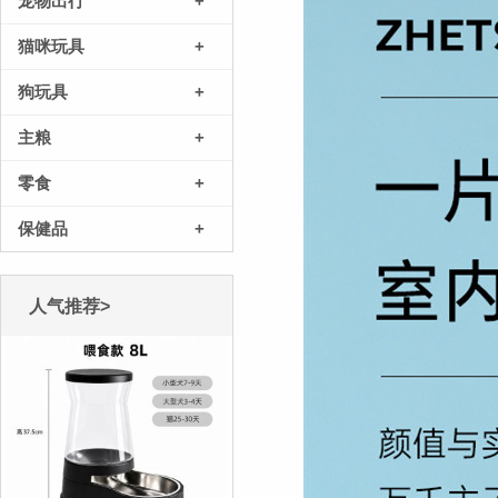
宠物出行
+
猫咪玩具
+
狗玩具
+
主粮
+
零食
+
保健品
+
人气推荐>