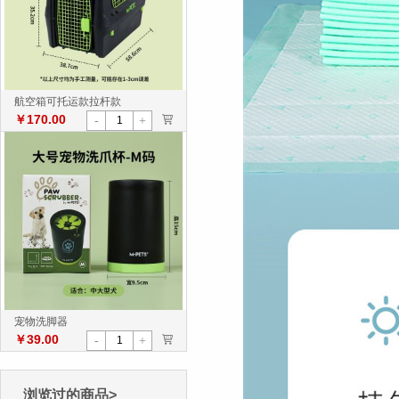
航空箱可托运款拉杆款
￥170.00
>
-
+
宠物洗脚器
￥39.00
>
-
+
浏览过的商品>