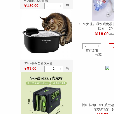
不锈钢喂水喂食器
￥180.00
>
-
+
中恒大理石喂水喂食器 
底座 【C
￥18.00
￥1
-
+
库存紧张
收藏
GN不锈钢自动饮水器
￥99.00
>
-
+
中恒 挂碗HDPE航空
航空箱配件【