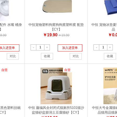
配件 水嘴 桶身
中恒宠物塑料狗窝狗狗窝塑料窝 配垫
中恒 宠物冰垫
Y】
【CY】
品
￥19.90
￥0.
8.00
￥19.90
-
+
-
+
加入进货单
加入进货单
对比
收藏
对比
收藏
自营
自营
箱黑色塑料挂碗
中恒 藤编风全封闭式猫厕所5101猫沙
中恒大号金属猫
CY】
盆猫砂盆膨润土豆腐猫砂【CY】
品猫用品猫厕