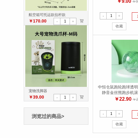
￥9.00
￥9
航空箱可托运款拉杆款
-
+
￥170.00
>
-
+
收藏
中恒仓鼠跑轮跑球透明
宠物洗脚器
静音金丝熊跑步机滚
￥39.00
>
-
+
￥22.90
￥2
-
+
浏览过的商品>
收藏