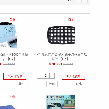
1
/
1
4
5
自营
自营
式航空箱6009手提笼
中恒 黑色隔尿板 航空箱专用外出用品
出行【CY】
配件 【CY】
00
￥18.80
￥136.00
￥18.80
-
+
加入进货单
加入进货单
对比
收藏
对比
自营