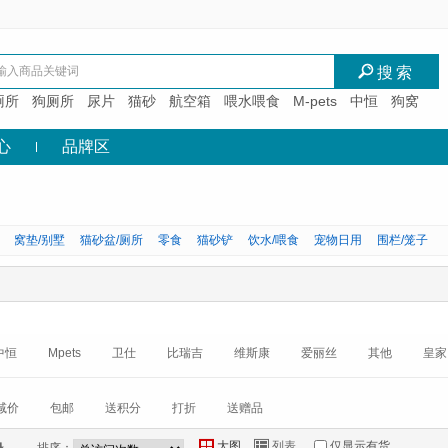
I
搜索
厕所
狗厕所
尿片
猫砂
航空箱
喂水喂食
M-pets
中恒
狗窝
心
品牌区
窝垫/别墅
猫砂盆/厕所
零食
猫砂铲
饮水/喂食
宠物日用
围栏/笼子
中恒
Mpets
卫仕
比瑞吉
维斯康
爱丽丝
其他
皇家
减价
包邮
送积分
打折
送赠品
大图
列表
仅显示有货
Y
Z
*