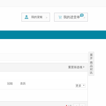
0
我的进货单
我的宠银
>
>
>
展
开
商
品
重置筛选项
'
对
比
冠能
喜跃
更多
6