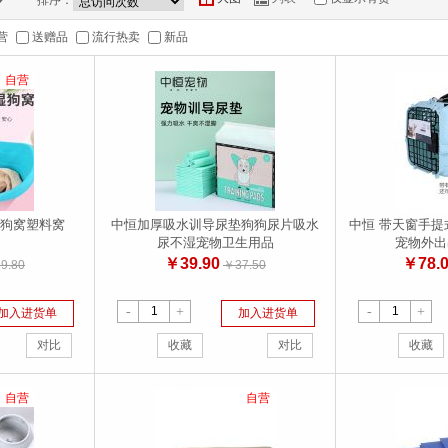
排序：
营
送赠品
流行热卖
新品
自营
狗窝塑料窝
中恒加厚吸水训导尿垫狗狗尿片吸水
中恒 带天窗手提
尿不湿宠物卫生用品
宠物外出
￥39.90
￥78.
9.80
￥37.50
-
+
-
+
加入进货单
加入进货单
对比
收藏
对比
收藏
自营
自营