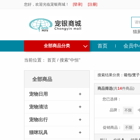
您好，欢迎光临宠银商城！
[登录]
[注册]
猫
◇
首页
会员中
全部商品分类
当前位置：
首页
/
搜索"中恒"
搜索结果分类：
箱包/笼子
全部商品
商品筛选
(共
14
件商品)
宠物日用
+
您已选择：
宠物清洁
+
品牌：
不限
宠物出行
+
促销商品：
不限
猫咪玩具
+
*