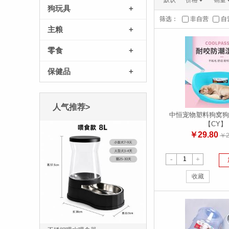
默认
价格
销量
狗玩具
+
筛选：
非自营
自
主粮
+
零食
+
保健品
+
人气推荐>
中恒宠物塑料狗窝狗
【CY】
￥29.80
￥2
-
+
收藏