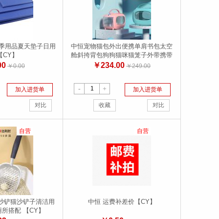
夏季用品夏天垫子日用
中恒宠物猫包外出便携单肩书包太空
【CY】
舱斜挎背包狗狗猫咪猫笼子外带携带
用品
00
￥234.00
￥0.00
￥249.00
-
+
加入进货单
加入进货单
对比
收藏
对比
自营
自营
砂铲猫沙铲子清洁用
中恒 运费补差价【CY】
所搭配 【CY】