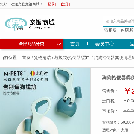
您好，欢迎光临宠银商城！
[登录]
[注册]
猫厕所
狗厕所
◇
首页
会员中心
全部商品分类
当前位置：
首页
/
宠物清洁
/
垃圾袋/拾便器/湿巾
/
狗狗拾便器粪便清理
狗狗拾便器粪
￥3
销售价：
进口税
￥0.0
市场价：
￥0.0
货品编号：
601007
适用对象：
犬用