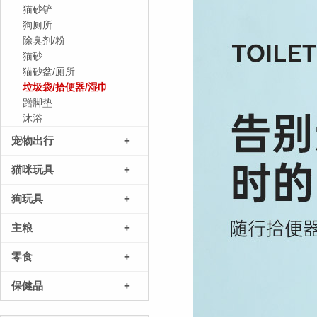
猫砂铲
狗厕所
除臭剂/粉
猫砂
猫砂盆/厕所
垃圾袋/拾便器/湿巾
蹭脚垫
沐浴
宠物出行
+
猫咪玩具
+
狗玩具
+
主粮
+
零食
+
保健品
+