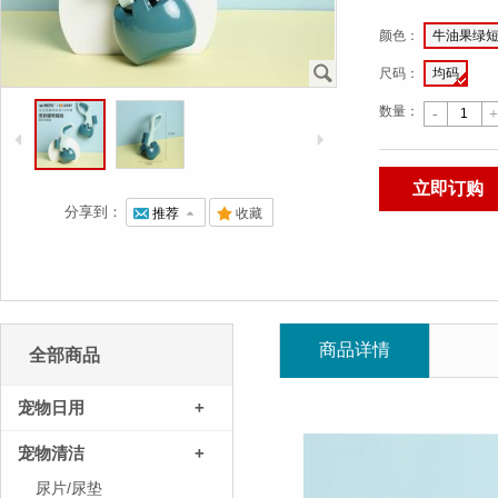
颜色
：
牛油果绿
J
尺码
：
均码
数量：
-
+
4
5
立即订购
分享到：
@
推荐
7
.
收藏
商品详情
全部商品
宠物日用
+
宠物清洁
+
尿片/尿垫