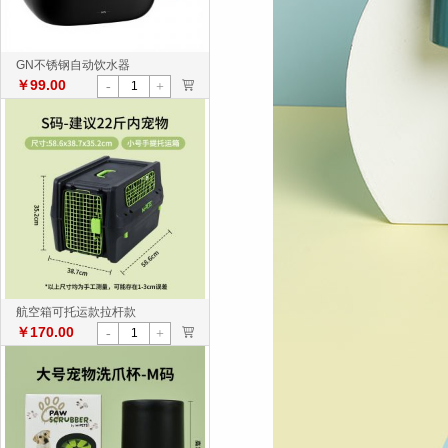
GN不锈钢自动饮水器
￥99.00
>
-
+
航空箱可托运款拉杆款
￥170.00
>
-
+