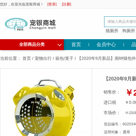
您好，欢迎光临宠银商城！
[登录]
[注册]
猫厕所
狗厕所
◇
首页
会员中心
全部商品分类
当前位置：
首页
/
宠物出行
/
箱包/笼子
/
【2020年9月新品】闹钟猫
【2020年9
￥2
销售价：
进口税
￥0.0
市场价：
￥259
货品编号：
602034
适用对象：
通用