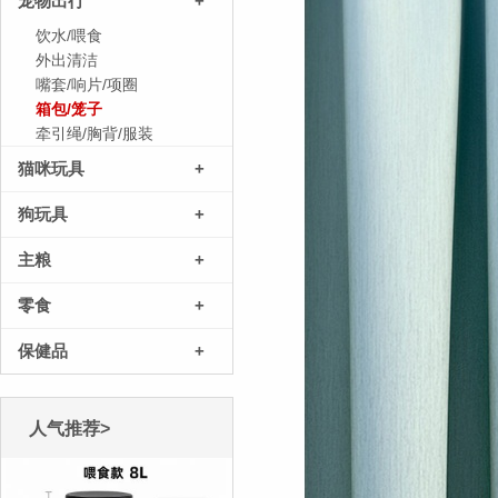
宠物出行
+
饮水/喂食
外出清洁
嘴套/响片/项圈
箱包/笼子
牵引绳/胸背/服装
猫咪玩具
+
狗玩具
+
主粮
+
零食
+
保健品
+
人气推荐>