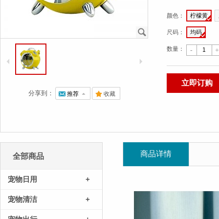
颜色
：
柠檬黄
J
尺码
：
均码
数量：
-
+
4
5
立即订购
分享到：
@
推荐
7
.
收藏
商品详情
全部商品
宠物日用
+
宠物清洁
+