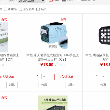
排序：
营
送赠品
流行热卖
新品
自营
自营
箱狗窝猫窝上
中恒 带天窗手提式航空箱6009手提笼
中恒 黑色隔尿板
行箱【CY】
宠物外出出行【CY】
配件
￥78.00
￥18.
.00
￥136.00
-
+
-
+
加入进货单
加入进货单
对比
收藏
对比
收藏
自营