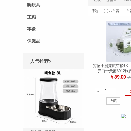
默认
价格
销量
狗玩具
+
筛选：
非自营
自
主粮
+
零食
+
保健品
+
人气推荐>
宠物手提笼航空箱外出
开口带天窗6012旅
￥89.00
￥0
-
+
收藏