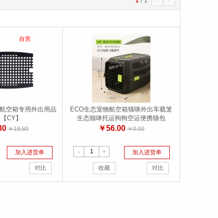
1
/
1
4
5
自营
 航空箱专用外出用品
ECO生态宠物航空箱猫咪外出车载笼
 【CY】
生态猫咪托运狗狗空运便携猫包
80
￥56.00
￥18.80
￥0.00
-
+
加入进货单
加入进货单
对比
收藏
对比