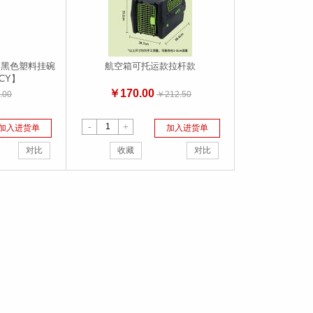
箱黑色塑料挂碗
航空箱可托运款拉杆款
CY】
￥170.00
.00
￥212.50
-
+
加入进货单
加入进货单
对比
收藏
对比