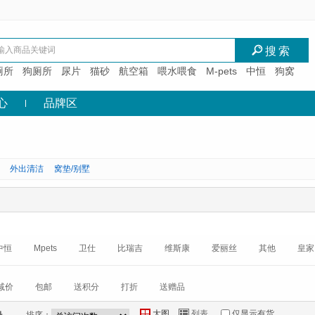
I
搜索
厕所
狗厕所
尿片
猫砂
航空箱
喂水喂食
M-pets
中恒
狗窝
心
品牌区
外出清洁
窝垫/别墅
中恒
Mpets
卫仕
比瑞吉
维斯康
爱丽丝
其他
皇家
减价
包邮
送积分
打折
送赠品
大图
列表
仅显示有货
Y
Z
*