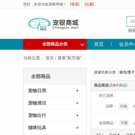
您好，欢迎光临宠银商城！
[登录]
[注册]
猫
◇
首页
会员中
全部商品分类
当前位置：
首页
/
搜索"航空箱"
搜索结果分类：
箱包/笼子
全部商品
商品筛选
(共
6
件商品)
宠物日用
+
您已选择：
宠物清洁
+
品牌：
不限
宠物出行
+
促销商品：
不限
猫咪玩具
+
*