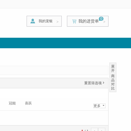
0
我的进货单
我的宠银
>
>
>
展
开
商
品
重置筛选项
'
对
比
冠能
喜跃
更多
6