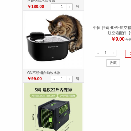
不锈钢喂水喂食器
￥180.00
>
-
+
中恒 挂碗HDPE航空
航空箱配件【
￥9.00
￥9
-
+
收藏
GN不锈钢自动饮水器
￥99.00
>
-
+